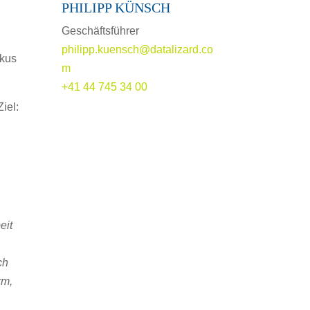
PHILIPP KÜNSCH
Geschäftsführer
philipp.kuensch@datalizard.co
okus
m
+41 44 745 34 00
iel:
eit
ch
rm,